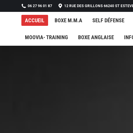
06 27 96 01 87
12 RUE DES GRILLONS 66240 ST ESTEV
ACCUEIL
BOXE M.M.A
SELF DÉFENSE
ACCUEIL
BOXE M.M.A
SELF DÉFENSE
MOOVIA- TRAINING
BOXE ANGLAISE
INF
MOOVIA- TRAINING
BOXE ANGLAISE
INF