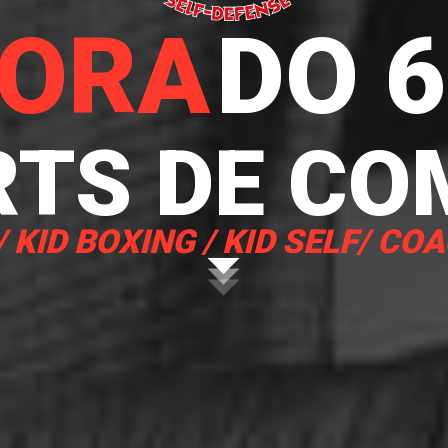
ORA
DO 
RTS DE CO
/ KID BOXING / KID SELF/ CO